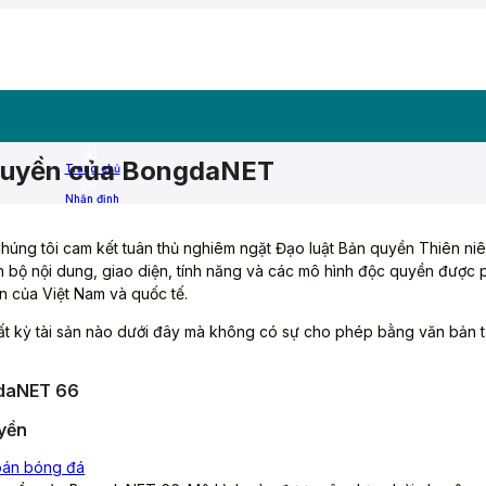
quyền của BongdaNET
Trang chủ
Nhận định
Lịch thi đấu
g tôi cam kết tuân thủ nghiêm ngặt Đạo luật Bản quyền Thiên niên
Kết quả
oàn bộ nội dung, giao diện, tính năng và các mô hình độc quyền được
 của Việt Nam và quốc tế.
ất kỳ tài sản nào dưới đây mà không có sự cho phép bằng văn bản 
gdaNET 66
yền
oán bóng đá