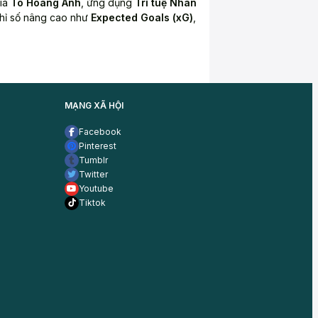
gia
Tô Hoàng Anh
, ứng dụng
Trí tuệ Nhân
 chỉ số nâng cao như
Expected Goals (xG)
,
MẠNG XÃ HỘI
Facebook
Pinterest
Tumblr
Twitter
Youtube
Tiktok