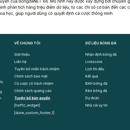
ộc quyền của BongdaNET 66. Mô hình này được xây dựng bởi chuyên 
hình phân tích hàng triệu điểm dữ liệu, từ các chỉ số cơ bản đến các
oa học, giúp người dùng có quyết định cá cược thông minh.
VỀ CHÚNG TÔI
DỮ LIỆU BÓNG ĐÁ
Giới thiệu
Nhận định bóng đá
Liên hệ
Livescore
Tuyên bố miễn trách nhiệm
Lịch thi đấu
Chính sách bảo mật
Kết quả
ệu.
Cá cược có trách nhiệm
BXH bóng đá
Chính sách quảng cáo
Kèo bóng đá
đồ
,
Tuyên bố bản quyền
Dự đoán
[traffic_widget]
Nhà cái uy tín
[dune_custom_footer_1]