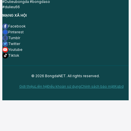
#Dulieubongda #bongdaso
…
#dulieu66
Ngoài ra, quy tắc tính điểm để sắp xếp vị trí trên BXH được áp d
MẠNG XÃ HỘI
Thắng trận giành 3 điểm.
Facebook
Thua trận giành 0 điểm.
Pinterest
Hòa trận giành 1 điểm.
Tumblr
Twitter
Bảng xếp hạng không chỉ đơn thuần chỉ là bảng thống kê các 
Youtube
từng đội bóng trong suốt mùa giải thi đấu. Nếu một đội bóng c
Tiktok
Trong khi đó, đội bóng thi đấu kém có thể tụt hạng nhanh chóng
Ví dụ, tiêu biểu ở giải Ngoại hạng Anh nơi BXH đóng vai trò th
giành quyền tham gia Champions League, top 5 – 6 tham dự E
© 2026 BongdaNET. All rights reserved.
2. BXH bóng đá hôm nay tại Tylekeonhacai
Giới thiệu
Liên hệ
Điều khoản sử dụng
Chính sách bảo mật
Kqbd
Tylekeonhacai mang đến chuyên mục bảng xếp hạng dành cho f
thông tin mà trang kênh update sẽ được cập nhật liên tục sau mỗ
Một khi truy cập hệ thống, người dùng sẽ được khám phá bảng x
Ngoại Hạng Anh, La Liga, Serie A, Bundesliga, Ligue 1 còn có c