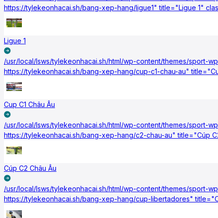
https://tylekeonhacai.sh/bang-xep-hang/ligue1" title="Ligue 1" 
Ligue 1
/usr/local/lsws/tylekeonhacai.sh/html/wp-content/themes/sport-w
https://tylekeonhacai.sh/bang-xep-hang/cup-c1-chau-au" title=
Cup C1 Châu Âu
/usr/local/lsws/tylekeonhacai.sh/html/wp-content/themes/sport-w
https://tylekeonhacai.sh/bang-xep-hang/c2-chau-au" title="Cúp
Cúp C2 Châu Âu
/usr/local/lsws/tylekeonhacai.sh/html/wp-content/themes/sport-w
https://tylekeonhacai.sh/bang-xep-hang/cup-libertadores" title