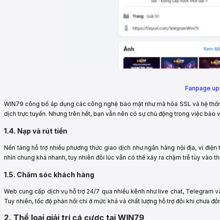
Fanpage upda
WIN79 công bố áp dụng các công nghệ bảo mật như mã hóa SSL và hệ thống tư
dịch trực tuyến. Nhưng trên hết, bạn vẫn nên có sự chủ động trong việc bảo v
1.4. Nạp và rút tiền
Nền tảng hỗ trợ nhiều phương thức giao dịch như ngân hàng nội địa, ví điện tử
nhìn chung khá nhanh, tuy nhiên đôi lúc vẫn có thể xảy ra chậm trễ tùy vào th
1.5. Chăm sóc khách hàng
Web cung cấp dịch vụ hỗ trợ 24/7 qua nhiều kênh như live chat, Telegram và
Tuy nhiên, tốc độ phản hồi chỉ ở mức khá và chất lượng hỗ trợ đôi khi chưa đ
2. Thể loại giải trí cá cược tại WIN79