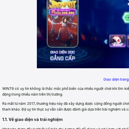
Giao diện trang
WIN79 có uy tín không là thắc mắc phổ biến của nhiều người chơi khi tìm ki
động trong nhiều năm trên thị trường.
Ra mắt từ năm 2017, thương hiệu này đã xây dựng được cộng đồng người chơi 
tham khảo. Độ uy tín thực sự vẫn cần được đánh giá dựa trên trải nghiệm và cá
1.1. Về giao diện và trải nghiệm