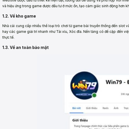
Website được đầu tư thiết kế hiện đại, tương đối dễ dùng và phù hợp với nhiề
và hiệu ứng trong game được đầu tư ở mức ổn, tạo cảm giác sinh động hơn khi
1.2. Về kho game
Nhà cái cung cấp nhiều thể loại trò chơi từ game bài truyền thống đến slot
hay các game giải trí nhanh như Tài xỉu, Xóc đĩa. Nền tảng có đề cập đến 
thực tế.
1.3. Về an toàn bảo mật