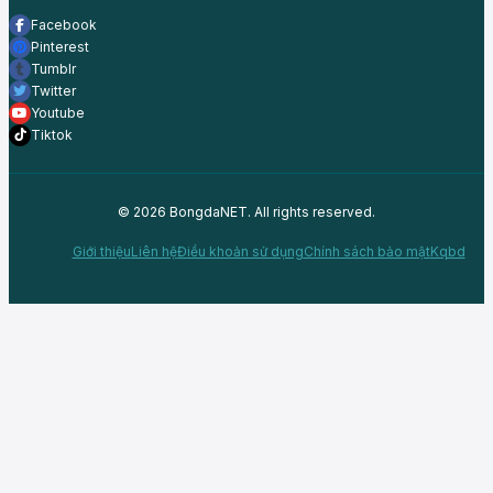
Tỷ lệ kèo cao, cập nhật theo thời gian thực:
Win79 áp dụ
động của thị trường. Điều này mang đến cơ hội tối ưu lợi nh
Facebook
Thống kê dữ liệu chuyên sâu – hỗ trợ soi kèo chuẩn x
Pinterest
Tumblr
dữ liệu xG (Expected Goals). Những thông tin này giúp ngư
Twitter
Thanh toán linh hoạt, hỗ trợ nhiều phương thức:
Win79 
Youtube
cả tiền mã hóa. Tất cả giao dịch đều được mã hóa SSL 256-
Tiktok
Chương trình khuyến mãi cực giá trị:
Win79 thường xuyên
chuỗi thắng liên tiếp. Đây là cơ hội tuyệt vời để người chơ
Bảo mật thông tin người dùng tuyệt đối:
Win79 áp dụng hệ
được lưu trữ mã hóa, giúp người chơi yên tâm tập trung vào
© 2026 BongdaNET. All rights reserved.
Giới thiệu
Liên hệ
Điều khoản sử dụng
Chính sách bảo mật
Kqbd