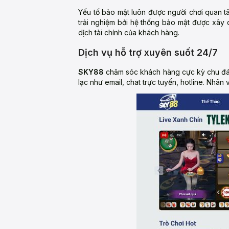
Yếu tố bảo mật luôn được người chơi quan t
trải nghiệm bởi hệ thống bảo mật được xây 
dịch tài chính của khách hàng.
Dịch vụ hỗ trợ xuyên suốt 24/7
SKY88
chăm sóc khách hàng cực kỳ chu đáo v
lạc như email, chat trực tuyến, hotline. Nhân 