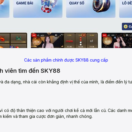
Các sản phẩm chính được SKY88 cung cấp
h viên tìm đến SKY88
 đa dạng, nhà cái còn khẳng định vị thế của mình, là điểm đến lý t
g vì có độ thân thiện cao với người chơi kể cả mới lẫn cũ. Các danh m
ìm kiếm và tham gia cược đơn giản, nhanh chóng.