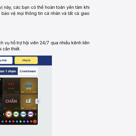
ị này, các bạn có thể hoàn toàn yên tâm khi
bảo vệ mọi thông tin cá nhân và tất cả giao
 vụ hỗ trợ hội viên 24/7 qua nhiều kênh liên
 cần thiết.