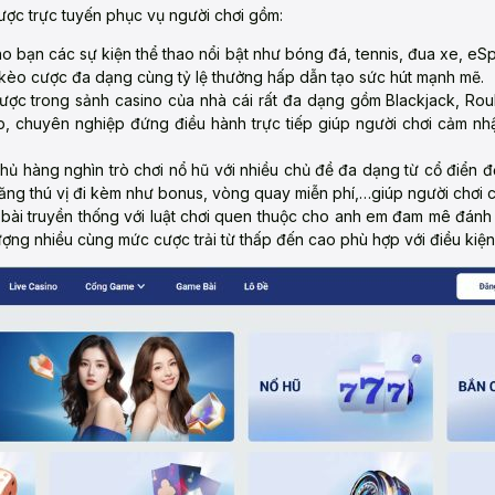
ược trực tuyến phục vụ người chơi gồm:
o bạn các sự kiện thể thao nổi bật như bóng đá, tennis, đua xe, eSp
ới kèo cược đa dạng cùng tỷ lệ thưởng hấp dẫn tạo sức hút mạnh mẽ.
ược trong sảnh casino của nhà cái rất đa dạng gồm Blackjack, Rou
ẹp, chuyên nghiệp đứng điều hành trực tiếp giúp người chơi cảm n
ủ hàng nghìn trò chơi nổ hũ với nhiều chủ đề đa dạng từ cổ điển đ
ăng thú vị đi kèm như bonus, vòng quay miễn phí,…giúp người chơi c
i truyền thống với luật chơi quen thuộc cho anh em đam mê đánh b
ượng nhiều cùng mức cược trải từ thấp đến cao phù hợp với điều kiện