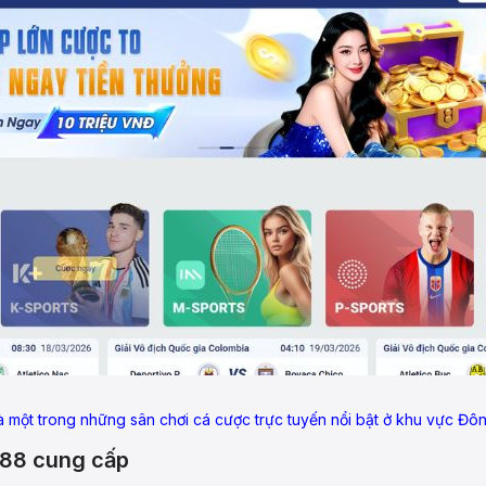
 một trong những sân chơi cá cược trực tuyến nổi bật ở khu vực Đ
88 cung cấp