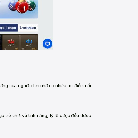
ưởng của người chơi nhờ có nhiều ưu điểm nổi
ục trò chơi và tính năng, tỷ lệ cược đều được