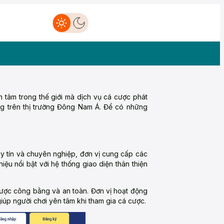
 tâm trong thế giới mà dịch vụ cá cược phát
ếng trên thị trường Đông Nam Á. Để có những
uy tín và chuyên nghiệp, đơn vị cung cấp các
iệu nổi bật với hệ thống giao diện thân thiện
cược công bằng và an toàn. Đơn vị hoạt động
iúp người chơi yên tâm khi tham gia cá cược.