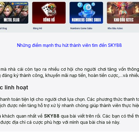
Những điểm mạnh thu hút thành viên tìm đến SKY88
 nhà cái còn tạo ra nhiều cơ hội cho người chơi tăng vốn thông
 đăng ký thành công, khuyến mãi nạp tiền, hoàn tiền cược,…và nhiề
 linh hoạt
anh toán tiện lợi cho người chơi lựa chọn. Các phương thức thanh to
ch được nền tảng hỗ trợ xử lý nhanh chóng giúp thành viên thực hiện 
á khách quan nhất về
SKY88
qua bài viết trên rồi. Các bạn có thể 
 được địa chỉ cá cược phù hợp với mình qua bài chia sẻ này.